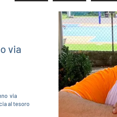
o via
nno via
cia al tesoro