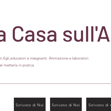
 Casa sull'
tori,figli,educatori e insegnanti. Animazione e laboratori.
etterla in pratica
Scrivono di Noi
Scrivono di Noi
Scrivono di 