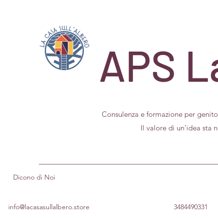
APS La
Consulenza e formazione per geni
Il valore di un’idea sta nel m
Dicono di Noi
info@lacasasullalbero.store
3484490331