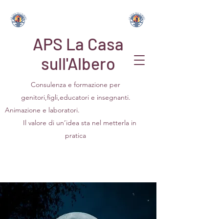
APS La Casa
sull'Albero
Consulenza e formazione per
genitori,figli,educatori e insegnanti.
Animazione e laboratori.
Il valore di un’idea sta nel metterla in
pratica