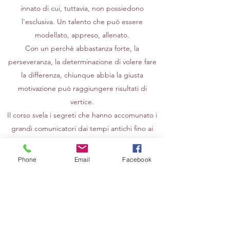
innato di cui, tuttavia, non possiedono
l'esclusiva. Un talento che può essere
modellato, appreso, allenato.
Con un perchè abbastanza forte, la
perseveranza, la determinazione di volere fare
la differenza, chiunque abbia la giusta
motivazione può raggiungere risultati di
vertice.
Il corso svela i segreti che hanno accomunato i
grandi comunicatori dai tempi antichi fino ai
giorni nostri, descrive la struttura e le tecniche
che danno vita a risultati certi e ripetibili negli
Phone
Email
Facebook
incontri individuali, nelle riunioni con un
numero contenuto di persone, nel confronto
con grandi platee, nelle apparizioni pubbliche.
In un mondo cambia e si evolve
continuamente, a velocità sempre maggiore,