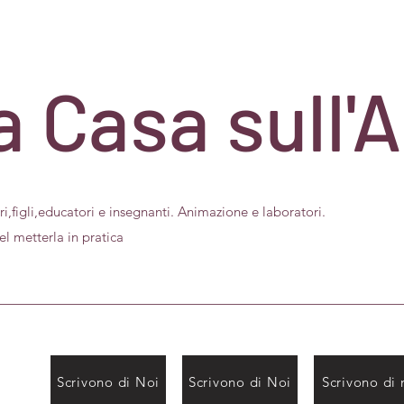
 Casa sull'
tori,figli,educatori e insegnanti. Animazione e laboratori.
etterla in pratica
Scrivono di Noi
Scrivono di Noi
Scrivono di 