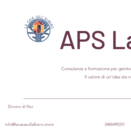
APS La
Consulenza e formazione per geni
Il valore di un’idea sta nel m
Dicono di Noi
info@lacasasullalbero.store
3484490331