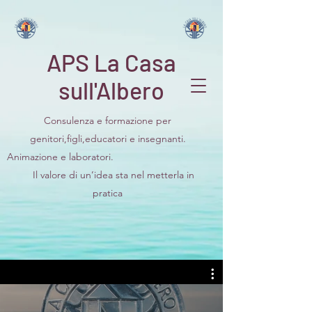
APS La Casa
sull'Albero
Consulenza e formazione per
genitori,figli,educatori e insegnanti.
Animazione e laboratori.
Il valore di un’idea sta nel metterla in
pratica